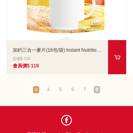
加鈣三合一麥片(16包/袋) Instant Nutritious Cereal
定價$ 129
會員價$ 119
<
4
5
6
7
8