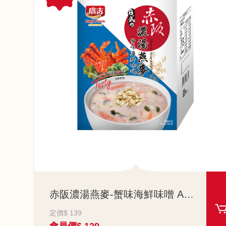
赤阪濃湯燕麥-蟹味海鮮味噌 Akasaka Soup with Oats-Crab Seafood Miso
定價$ 139