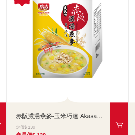
赤阪濃湯燕麥-玉米巧達 Akasaka Soup with Oats-Corn and Cheddar Cheese
定價$ 139