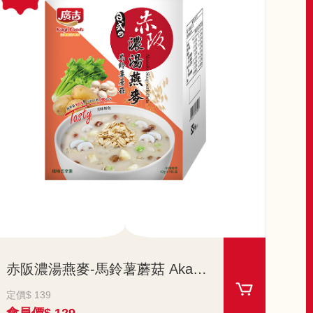
赤阪濃湯燕麥-馬鈴薯蘑菇 Akasaka Soup with Oats-Potato and Mushroom
定價$ 139