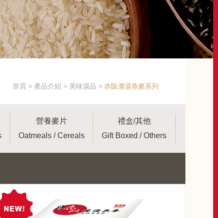
首頁
產品介紹
美味湯品
赤阪濃湯燕麥系列
營養麥片
禮盒/其他
s
Oatmeals / Cereals
Gift Boxed / Others