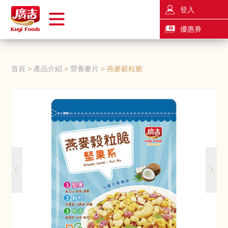
登入
優惠券
首頁
產品介紹
營養麥片
燕麥穀粒脆