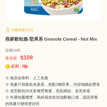
共被買過162次
燕麥穀粒脆-堅果系 Granola Cereal - Nut Mix
定價 145
$109
會員價
紅利 : 0點
※ 無添加香料、人工色素
※ 燕麥片與榖粒為基底，搭配3種堅果，內容物繽紛豐富
※ 造型穀粒內含多種營養素，色彩繽紛、造形多樣
※ 外層包覆椰漿，再經過烘焙加強酥脆口感，讓高營養
的燕麥片變得更好吃