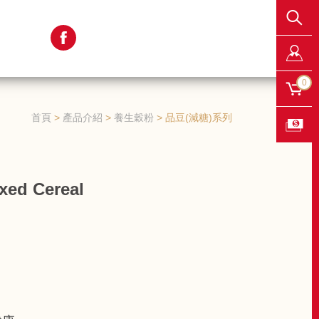
0
首頁
產品介紹
養生穀粉
品豆(減糖)系列
d Cereal