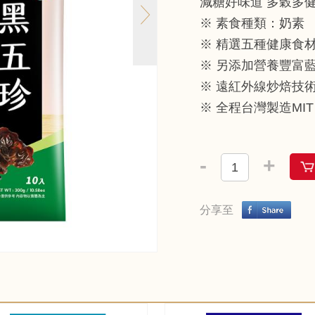
減糖好味道 多穀多
※ 素食種類：奶素
※ 精選五種健康食
※ 另添加營養豐富
※ 遠紅外線炒焙技
※ 全程台灣製造MIT
-
+
分享至