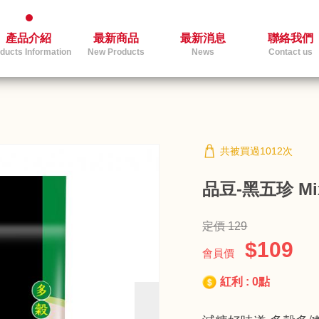
產品介紹
最新商品
最新消息
聯絡我們
ducts Information
New Products
News
Contact us
共被買過1012次
品豆-黑五珍 Mixe
定價 129
$109
會員價
紅利 : 0點