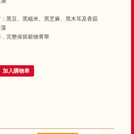
健康
材：黑豆、黑糯米、黑芝麻、黑木耳及香菇
藍藻
術，完整保留穀物菁華
加入購物車