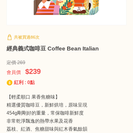
共被買過86次
經典義式咖啡豆 Coffee Bean Italian
定價 269
$239
會員價
紅利 : 0點
【輕柔順口 果香焦糖味】
精選優質咖啡豆，新鮮烘培，原味呈現
454g剛剛好的重量，常保咖啡新鮮度
非常乾淨飄逸的熱帶水果及花香
荔枝、紅酒、焦糖甜味與紅木香氣餘韻